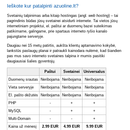
Ieškote kur patalpinti azuoline.lt?
Svetainių talpinimas arba kitaip hostingas (angl.
web hosting
) – tai
pagrindinis būdas jūsų svetainei atsidurti internete. Tai vietos jūsų
internetiniam projektui, el. paštui ar duomenų bazei suteikimas
patikimame, galingame, prie spartaus interneto ryšio kanalo
pajungtame serveryje.
Daugiau nei 15 metų patirtis, aukšta klientų aptarnavimo kokybė,
lankstūs paslaugų planai ir patraukli kainodara nulėmė, kad šiandien
pas mus savo interneto svetaines talpina ir mumis pasitiki
daugiausiai šalies gyventojų.
Paštui
Svetainei
Universalus
Duomenų srautas
Neribojama
Neribojama
Neribojama
Vieta serveryje
Neribojama
Neribojama
Neribojama
El. pašto dėžutės
Neribojama
Neribojama
Neribojama
PHP
-
+
+
MySQL
-
+
+
Multi-Domain
-
-
+
Kaina už mėnesį
2.99 EUR
4.99 EUR
9.99 EUR