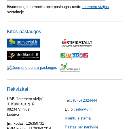
Išsamesnę informaciją apie paslaugas rasite
Interneto vizijos
svetainėje.
Kitos paslaugos
Rekvizitai
UAB "Interneto vizija"
Tel.:
(8~5) 2324444
J. Kubiliaus g. 6
08234 Vilnius
El. p.:
info@iv.lt
Lietuva
Klientų sistema
Įm. kodas: 126350731
Paštas per naršyklę
PVM kodas: LT263507314