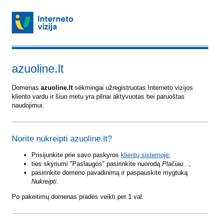
azuoline.lt
Domenas
azuoline.lt
sėkmingai užregistruotas Interneto vizijos
kliento vardu ir šiuo metu yra pilnai aktyvuotas bei paruoštas
naudojimui.
Norite nukreipti azuoline.lt?
Prisijunkite prie savo paskyros
klientų sistemoje
;
ties skyriumi "Paslaugos" pasirinkite nuorodą
Plačiau...
;
pasirinkite domeno pavadinimą ir paspauskite mygtuką
Nukreipti
.
Po pakeitimų domenas pradės veikti per 1 val.