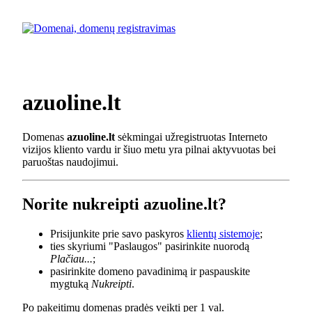
azuoline.lt
Domenas
azuoline.lt
sėkmingai užregistruotas Interneto
vizijos kliento vardu ir šiuo metu yra pilnai aktyvuotas bei
paruoštas naudojimui.
Norite nukreipti azuoline.lt?
Prisijunkite prie savo paskyros
klientų sistemoje
;
ties skyriumi "Paslaugos" pasirinkite nuorodą
Plačiau...
;
pasirinkite domeno pavadinimą ir paspauskite
mygtuką
Nukreipti
.
Po pakeitimų domenas pradės veikti per 1 val.