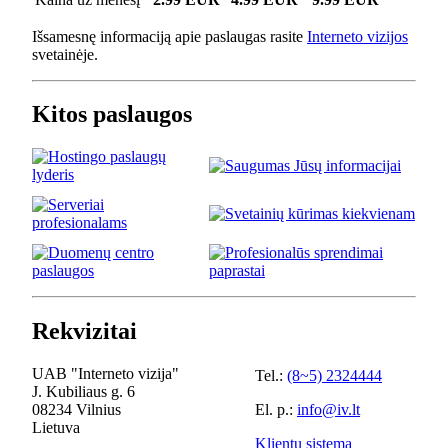
Išsamesnę informaciją apie paslaugas rasite
Interneto vizijos
svetainėje.
Kitos paslaugos
Rekvizitai
UAB "Interneto vizija"
Tel.:
(8~5) 2324444
J. Kubiliaus g. 6
08234 Vilnius
El. p.:
info@iv.lt
Lietuva
Klientų sistema