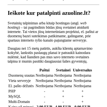
Ieškote kur patalpinti azuoline.lt?
Svetainių talpinimas arba kitaip hostingas (angl.
web
hosting
) – tai pagrindinis būdas jūsų svetainei atsidurti
internete. Tai vietos jūsų internetiniam projektui, el. paštui ar
duomenų bazei suteikimas patikimame, galingame, prie
spartaus interneto ryšio kanalo pajungtame serveryje.
Daugiau nei 15 metų patirtis, aukšta klientų aptarnavimo
kokybė, lankstūs paslaugų planai ir patraukli kainodara
nulėmė, kad šiandien pas mus savo interneto svetaines
talpina ir mumis pasitiki daugiausiai šalies gyventojų.
Paštui
Svetainei
Universalus
Duomenų srautas
Neribojama
Neribojama
Neribojama
Vieta serveryje
Neribojama
Neribojama
Neribojama
El. pašto dėžutės
Neribojama
Neribojama
Neribojama
PHP
-
+
+
MySQL
-
+
+
Multi-Domain
-
-
+
Kaina už mėnesį
2.99 EUR
4.99 EUR
9.99 EUR