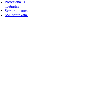
Profesionalus
hostingas
Serverių nuoma
SSL sertifikatai