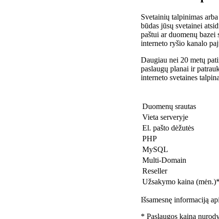
Svetainių talpinimas arba
būdas jūsų svetainei atsidu
paštui ar duomenų bazei 
interneto ryšio kanalo pa
Daugiau nei 20 metų patir
paslaugų planai ir patra
interneto svetaines talpin
Duomenų srautas
Vieta serveryje
El. pašto dėžutės
PHP
MySQL
Multi-Domain
Reseller
Užsakymo kaina (mėn.)
Išsamesnę informaciją api
* Paslaugos kaina nurody