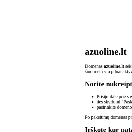
azuoline.lt
Domenas
azuoline.lt
sėkm
šiuo metu yra pilnai akty
Norite nukreipt
Prisijunkite prie 
ties skyriumi "Pas
pasirinkite domen
Po pakeitimų domenas pra
Ieškote kur pata