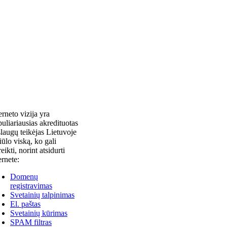
erneto vizija yra
uliariausias akredituotas
laugų teikėjas Lietuvoje
siūlo viską, ko gali
reikti, norint atsidurti
ernete:
Domenų
registravimas
Svetainių talpinimas
El. paštas
Svetainių kūrimas
SPAM filtras