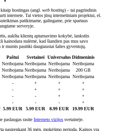
 kitaip hostingas (angl.
web hosting
) – tai pagrindinis
rti internete. Tai vietos jūsų internetiniam projektui, el.
suteikimas patikimame, galingame, prie spartaus
jungtame serveryje.
tis, aukšta klientų aptarnavimo kokybė, lankstūs
ukli kainodara nulėmė, kad šiandien pas mus savo
a ir mumis pasitiki daugiausiai šalies gyventojų.
Paštui
Svetainei
Universalus
Didmeninis
Neribojama
Neribojama
Neribojama
Neribojama
Neribojama
Neribojama
Neribojama
200 GB
Neribojama
Neribojama
Neribojama
Neribojama
-
+
+
+
-
+
+
+
-
-
+
+
-
-
-
+
*
5.99 EUR
5.99 EUR
8.99 EUR
19.99 EUR
e paslaugas rasite
Interneto vizijos
svetainėje.
ta pasirenkant 36 mėn. mokėjimo periodą. Kainos yra