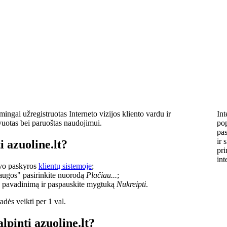
ingai užregistruotas Interneto vizijos kliento vardu ir
Int
vuotas bei paruoštas naudojimui.
pop
pas
ir 
i azuoline.lt?
pri
int
savo paskyros
klientų sistemoje
;
laugos" pasirinkite nuorodą
Plačiau...
;
o pavadinimą ir paspauskite mygtuką
Nukreipti
.
dės veikti per 1 val.
lpinti azuoline.lt?