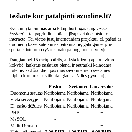
Ieškote kur patalpinti azuoline.lt?
Svetainių talpinimas arba kitaip hostingas (angl.
web
hosting
) – tai pagrindinis būdas jūsų svetainei atsidurti
internete. Tai vietos jūsų internetiniam projektui, el. paštui ar
duomenų bazei suteikimas patikimame, galingame, prie
spartaus interneto ryšio kanalo pajungtame serveryje.
Daugiau nei 15 metų patirtis, aukšta klientų aptarnavimo
kokybė, lankstūs paslaugų planai ir patraukli kainodara
nulėmė, kad šiandien pas mus savo interneto svetaines
talpina ir mumis pasitiki daugiausiai šalies gyventojų.
Paštui
Svetainei
Universalus
Duomenų srautas
Neribojama
Neribojama
Neribojama
Vieta serveryje
Neribojama
Neribojama
Neribojama
El. pašto dėžutės
Neribojama
Neribojama
Neribojama
PHP
-
+
+
MySQL
-
+
+
Multi-Domain
-
-
+
Kaina už mėnesį
2.99 EUR
4.99 EUR
9.99 EUR