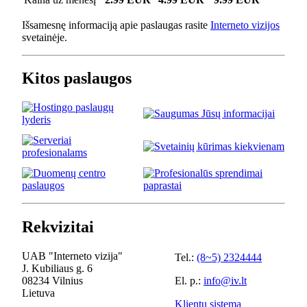
Išsamesnę informaciją apie paslaugas rasite
Interneto vizijos
svetainėje.
Kitos paslaugos
Rekvizitai
UAB "Interneto vizija"
Tel.:
(8~5) 2324444
J. Kubiliaus g. 6
08234 Vilnius
El. p.:
info@iv.lt
Lietuva
Klientų sistema