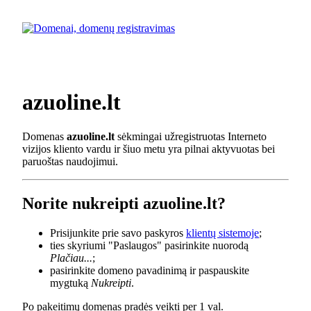
azuoline.lt
Domenas
azuoline.lt
sėkmingai užregistruotas Interneto
vizijos kliento vardu ir šiuo metu yra pilnai aktyvuotas bei
paruoštas naudojimui.
Norite nukreipti azuoline.lt?
Prisijunkite prie savo paskyros
klientų sistemoje
;
ties skyriumi "Paslaugos" pasirinkite nuorodą
Plačiau...
;
pasirinkite domeno pavadinimą ir paspauskite
mygtuką
Nukreipti
.
Po pakeitimų domenas pradės veikti per 1 val.