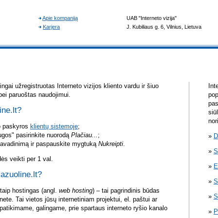
gai užregistruotas Interneto vizijos kliento vardu ir šiuo
Int
bei paruoštas naudojimui.
pop
pas
ine.lt?
siū
nor
vo paskyros
klientų sistemoje
;
ugos" pasirinkite nuorodą
Plačiau...
;
D
pavadinimą ir paspauskite mygtuką
Nukreipti
.
S
s veikti per 1 val.
E
 azuoline.lt?
S
itaip hostingas (angl.
web hosting
) – tai pagrindinis būdas
S
rnete. Tai vietos jūsų internetiniam projektui, el. paštui ar
atikimame, galingame, prie spartaus interneto ryšio kanalo
P