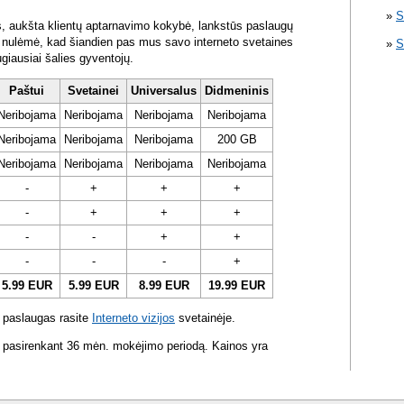
S
s, aukšta klientų aptarnavimo kokybė, lankstūs paslaugų
ra nulėmė, kad šiandien pas mus savo interneto svetaines
S
ugiausiai šalies gyventojų.
Paštui
Svetainei
Universalus
Didmeninis
Neribojama
Neribojama
Neribojama
Neribojama
Neribojama
Neribojama
Neribojama
200 GB
Neribojama
Neribojama
Neribojama
Neribojama
-
+
+
+
-
+
+
+
-
-
+
+
-
-
-
+
5.99 EUR
5.99 EUR
8.99 EUR
19.99 EUR
 paslaugas rasite
Interneto vizijos
svetainėje.
 pasirenkant 36 mėn. mokėjimo periodą. Kainos yra