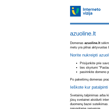
azuoline.lt
Domenas
azuoline.lt
sėkmin
metu yra pilnai aktyvuotas 
Norite nukreipti azuol
Prisijunkite prie sa
ties skyriumi "Pasla
pasirinkite domeno 
Po pakeitimų domenas pradė
Ieškote kur patalpinti
Svetainių talpinimas arba k
jūsų svetainei atsidurti inte
duomenų bazei suteikimas p
pajungtame serveryje.