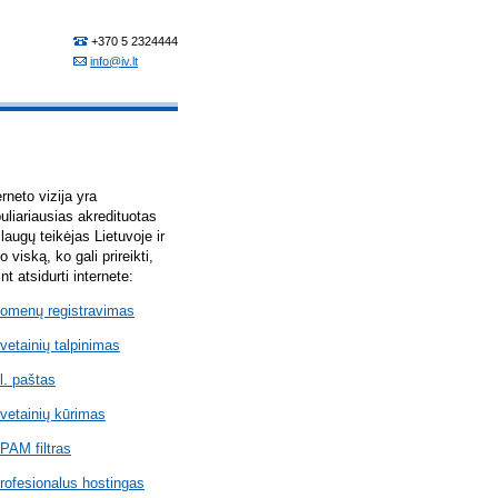
erneto vizija yra
uliariausias akredituotas
laugų teikėjas Lietuvoje ir
lo viską, ko gali prireikti,
int atsidurti internete:
omenų registravimas
vetainių talpinimas
l. paštas
vetainių kūrimas
PAM filtras
rofesionalus hostingas