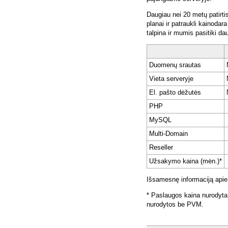
Daugiau nei 20 metų patirti
planai ir patraukli kainoda
talpina ir mumis pasitiki da
Duomenų srautas
Vieta serveryje
El. pašto dėžutės
PHP
MySQL
Multi-Domain
Reseller
Užsakymo kaina (mėn.)*
Išsamesnę informaciją apie
* Paslaugos kaina nurodyta
nurodytos be PVM.