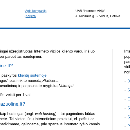
gai užregistruotas Interneto vizijos kliento vardu ir šiuo
Int
bei paruoštas naudojimui.
pop
pas
ine.lt?
siū
nor
vo paskyros
klientų sistemoje
;
ugos" pasirinkite nuorodą
Plačiau...
;
D
pavadinimą ir paspauskite mygtuką
Nukreipti
.
S
s veikti per 1 val.
E
 azuoline.lt?
S
itaip hostingas (angl.
web hosting
) – tai pagrindinis būdas
S
rnete. Tai vietos jūsų internetiniam projektui, el. paštui ar
atikimame, galingame, prie spartaus interneto ryšio kanalo
P