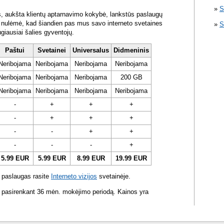
S
s, aukšta klientų aptarnavimo kokybė, lankstūs paslaugų
ra nulėmė, kad šiandien pas mus savo interneto svetaines
S
ugiausiai šalies gyventojų.
Paštui
Svetainei
Universalus
Didmeninis
Neribojama
Neribojama
Neribojama
Neribojama
Neribojama
Neribojama
Neribojama
200 GB
Neribojama
Neribojama
Neribojama
Neribojama
-
+
+
+
-
+
+
+
-
-
+
+
-
-
-
+
5.99 EUR
5.99 EUR
8.99 EUR
19.99 EUR
 paslaugas rasite
Interneto vizijos
svetainėje.
 pasirenkant 36 mėn. mokėjimo periodą. Kainos yra