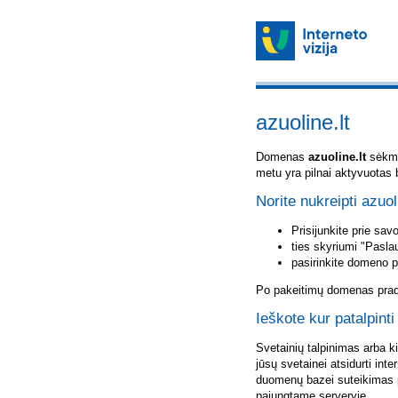
azuoline.lt
Domenas
azuoline.lt
sėkmin
metu yra pilnai aktyvuotas 
Norite nukreipti azuol
Prisijunkite prie sa
ties skyriumi "Pasla
pasirinkite domeno 
Po pakeitimų domenas pradė
Ieškote kur patalpinti
Svetainių talpinimas arba k
jūsų svetainei atsidurti inte
duomenų bazei suteikimas p
pajungtame serveryje.