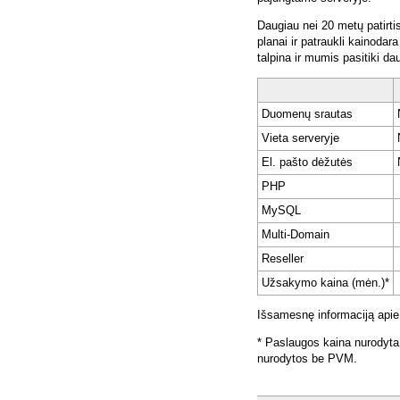
Daugiau nei 20 metų patirti
planai ir patraukli kainoda
talpina ir mumis pasitiki da
Duomenų srautas
Vieta serveryje
El. pašto dėžutės
PHP
MySQL
Multi-Domain
Reseller
Užsakymo kaina (mėn.)*
Išsamesnę informaciją apie
* Paslaugos kaina nurodyta
nurodytos be PVM.