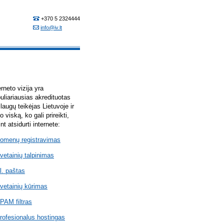
erneto vizija yra
uliariausias akredituotas
laugų teikėjas Lietuvoje ir
lo viską, ko gali prireikti,
int atsidurti internete:
omenų registravimas
vetainių talpinimas
l. paštas
vetainių kūrimas
PAM filtras
rofesionalus hostingas