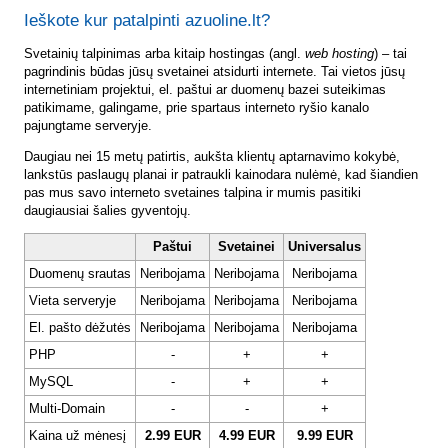
Ieškote kur patalpinti azuoline.lt?
Svetainių talpinimas arba kitaip hostingas (angl.
web hosting
) – tai
pagrindinis būdas jūsų svetainei atsidurti internete. Tai vietos jūsų
internetiniam projektui, el. paštui ar duomenų bazei suteikimas
patikimame, galingame, prie spartaus interneto ryšio kanalo
pajungtame serveryje.
Daugiau nei 15 metų patirtis, aukšta klientų aptarnavimo kokybė,
lankstūs paslaugų planai ir patraukli kainodara nulėmė, kad šiandien
pas mus savo interneto svetaines talpina ir mumis pasitiki
daugiausiai šalies gyventojų.
Paštui
Svetainei
Universalus
Duomenų srautas
Neribojama
Neribojama
Neribojama
Vieta serveryje
Neribojama
Neribojama
Neribojama
El. pašto dėžutės
Neribojama
Neribojama
Neribojama
PHP
-
+
+
MySQL
-
+
+
Multi-Domain
-
-
+
Kaina už mėnesį
2.99 EUR
4.99 EUR
9.99 EUR