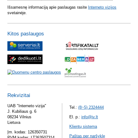
Išsamesnę informaciją apie paslaugas rasite
Interneto vizijos
svetainėje.
Kitos paslaugos
Rekvizitai
UAB "Interneto vizija"
Tel.:
(8~5) 2324444
J. Kubiliaus g. 6
08234 Vilnius
El. p.:
info@iv.lt
Lietuva
Klientų sistema
Įm. kodas: 126350731
Paštas per naršyklę
PVM kodas: LT263507314