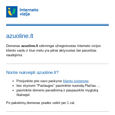
azuoline.lt
Domenas
azuoline.lt
sėkmingai užregistruotas Interneto vizijos
kliento vardu ir šiuo metu yra pilnai aktyvuotas bei paruoštas
naudojimui.
Norite nukreipti azuoline.lt?
Prisijunkite prie savo paskyros
klientų sistemoje
;
ties skyriumi "Paslaugos" pasirinkite nuorodą
Plačiau...
;
pasirinkite domeno pavadinimą ir paspauskite mygtuką
Nukreipti
.
Po pakeitimų domenas pradės veikti per 1 val.