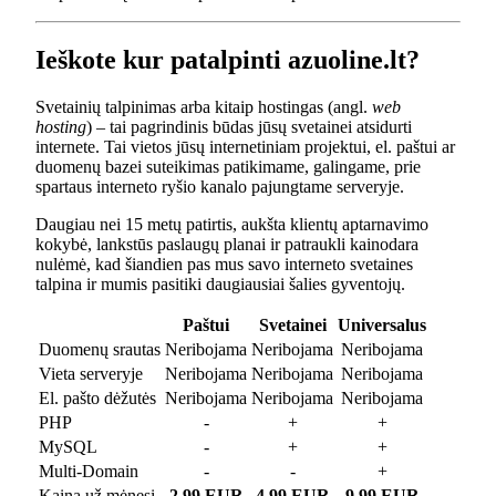
Ieškote kur patalpinti azuoline.lt?
Svetainių talpinimas arba kitaip hostingas (angl.
web
hosting
) – tai pagrindinis būdas jūsų svetainei atsidurti
internete. Tai vietos jūsų internetiniam projektui, el. paštui ar
duomenų bazei suteikimas patikimame, galingame, prie
spartaus interneto ryšio kanalo pajungtame serveryje.
Daugiau nei 15 metų patirtis, aukšta klientų aptarnavimo
kokybė, lankstūs paslaugų planai ir patraukli kainodara
nulėmė, kad šiandien pas mus savo interneto svetaines
talpina ir mumis pasitiki daugiausiai šalies gyventojų.
Paštui
Svetainei
Universalus
Duomenų srautas
Neribojama
Neribojama
Neribojama
Vieta serveryje
Neribojama
Neribojama
Neribojama
El. pašto dėžutės
Neribojama
Neribojama
Neribojama
PHP
-
+
+
MySQL
-
+
+
Multi-Domain
-
-
+
Kaina už mėnesį
2.99 EUR
4.99 EUR
9.99 EUR