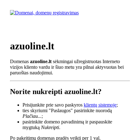
azuoline.lt
Domenas
azuoline.lt
sėkmingai užregistruotas Interneto
vizijos kliento vardu ir šiuo metu yra pilnai aktyvuotas bei
paruoštas naudojimui.
Norite nukreipti azuoline.lt?
Prisijunkite prie savo paskyros
klientų sistemoje
;
ties skyriumi "Paslaugos" pasirinkite nuorodą
Plačiau...
;
pasirinkite domeno pavadinimą ir paspauskite
mygtuką
Nukreipti
.
Po pakeitimų domenas pradės veikti per 1 val.