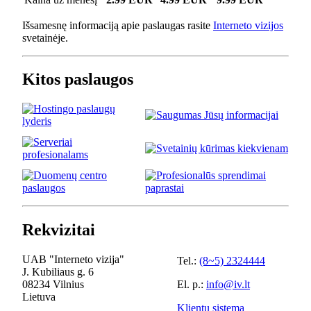
Išsamesnę informaciją apie paslaugas rasite
Interneto vizijos
svetainėje.
Kitos paslaugos
Rekvizitai
UAB "Interneto vizija"
Tel.:
(8~5) 2324444
J. Kubiliaus g. 6
08234 Vilnius
El. p.:
info@iv.lt
Lietuva
Klientų sistema